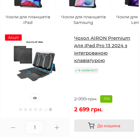
Чохли для планшетів
Чохли для планшетів
Чохли для
iPad
Samsung
Len
Акція
Чохол AIRON Premium
для iPad Pro 13 2024 з
інтегрованою
клавіатурою
в наявності
2 999 грн.
-10%
2 699 грн.
0
До кошика