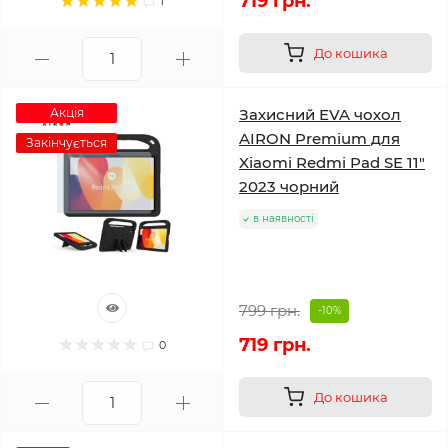
719 грн.
1
До кошика
Акція
Захисний EVA чохол
AIRON Premium для
Закінчується
Xiaomi Redmi Pad SE 11"
2023 чорний
в наявності
799 грн.
-10%
719 грн.
0
До кошика