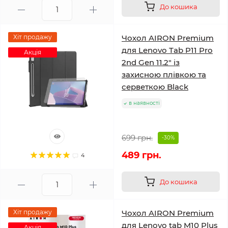
До кошика
Хіт продажу
Чохол AIRON Premium
для Lenovo Tab P11 Pro
Акція
2nd Gen 11.2" із
захисною плівкою та
серветкою Black
в наявності
699 грн.
-30%
489 грн.
4
До кошика
Хіт продажу
Чохол AIRON Premium
для Lenovo tab M10 Plus
Акція