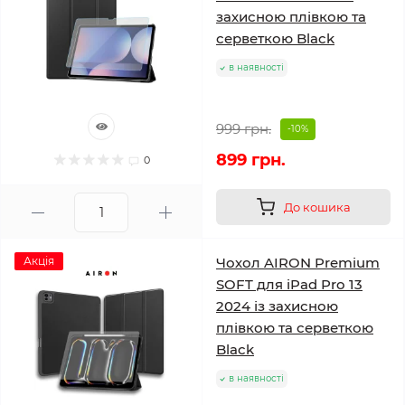
захисною плівкою та
серветкою Black
в наявності
999 грн.
-10%
899 грн.
0
До кошика
Акція
Чохол AIRON Premium
SOFT для iPad Pro 13
2024 із захисною
плівкою та серветкою
Black
в наявності