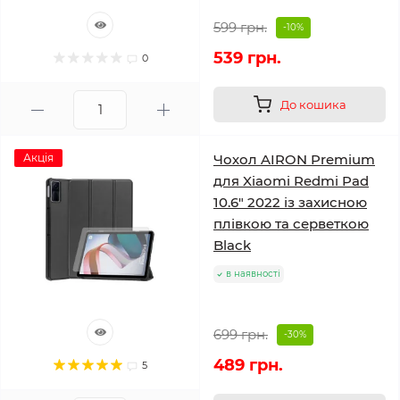
599 грн.
-10%
539 грн.
0
До кошика
Акція
Чохол AIRON Premium
для Xiaomi Redmi Pad
10.6" 2022 із захисною
плівкою та серветкою
Black
в наявності
699 грн.
-30%
489 грн.
5