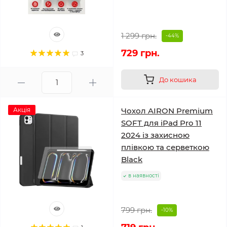
1 299 грн.
-44%
729 грн.
3
До кошика
Акція
Чохол AIRON Premium
SOFT для iPad Pro 11
2024 із захисною
плівкою та серветкою
Black
в наявності
799 грн.
-10%