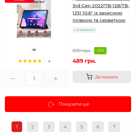
3rd Gen 2022(TB-128/TB-
125) 10.6" із захисною
плівкою та серветкою
в наявності
699 грн.
-30%
489 грн.
4
До кошика
Показати ще
1
2
3
4
5
6
7