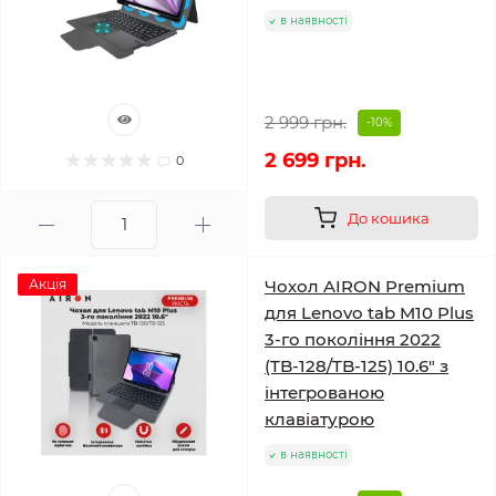
в наявності
2 999 грн.
-10%
2 699 грн.
0
До кошика
Акція
Чохол AIRON Premium
для Lenovo tab M10 Plus
3-го покоління 2022
(TB-128/TB-125) 10.6" з
інтегрованою
клавіатурою
в наявності