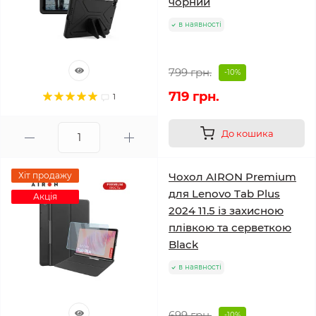
чорний
в наявності
799 грн.
-10%
719 грн.
1
До кошика
Хіт продажу
Чохол AIRON Premium
для Lenovo Tab Plus
Акція
2024 11.5 із захисною
плівкою та серветкою
Black
в наявності
699 грн.
-10%