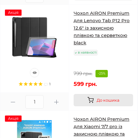
Акція
Чохол AIRON Premium
для Lenovo Tab P12 Pro
12.6" із захисною
плівкою та серветкою
black
в наявності
799 грн.
-25%
599 грн.
1
До кошика
Акція
Чохол AIRON Premium
для Xiaomi 7/7 pro із
захисною плівкою та