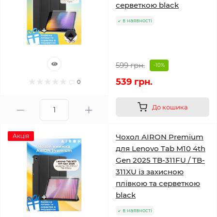
серветкою black
в наявності
599 грн.
-10%
539 грн.
0
До кошика
Акція
Чохол AIRON Premium
для Lenovo Tab M10 4th
Gen 2025 TB-311FU / TB-
311XU із захисною
плівкою та серветкою
black
в наявності