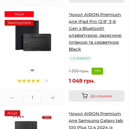
Акція
Чохол AIRON Premium
для iPad Pro 12.9″ 3-6
Закінчується
Gen з Bluetooth
клавіатурою, захисною
плівкою та серветкою
Black
в наявності
1 399 грн.
-25%
1 049 грн.
1
До кошика
Акція
Чохол AIRON Premium
для Samsung Galaxy tab
S10 Plus 12.4 2024 із