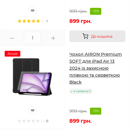
999 грн.
-10%
899 грн.
1
До кошика
Акція
Чохол AIRON Premium
SOFT для iPad Air 13
2024 із захисною
плівкою та серветкою
Black
в наявності
999 грн.
-10%
899 грн.
0