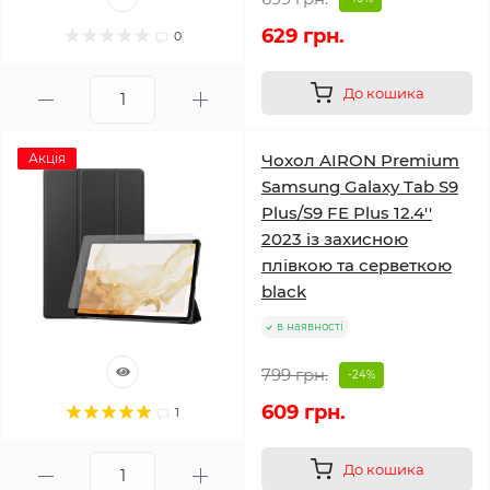
629 грн.
0
До кошика
Акція
Чохол AIRON Premium
Samsung Galaxy Tab S9
Plus/S9 FE Plus 12.4''
2023 із захисною
плівкою та серветкою
black
в наявності
799 грн.
-24%
609 грн.
1
До кошика