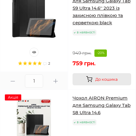
для Samsung Galaxy Tab
S9 Ultra 14.6'' 2023 із
захисною плівкою та
серветкою black
в наявності
949 грн.
-20%
759 грн.
2
До кошика
Акція
Чохол AIRON Premium
для Samsung Galaxy Tab
S8 Ultra 14.6
в наявності