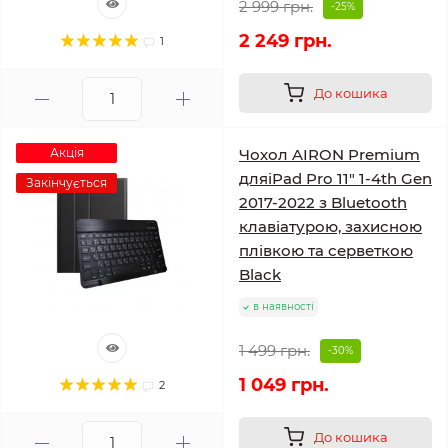
2 999 грн.
-25%
2 249 грн.
1
До кошика
Акція
Чохол AIRON Premium
дляiPad Pro 11" 1-4th Gen
Закінчується
2017-2022 з Bluetooth
клавіатурою, захисною
плівкою та серветкою
Black
в наявності
1 499 грн.
-30%
1 049 грн.
2
До кошика