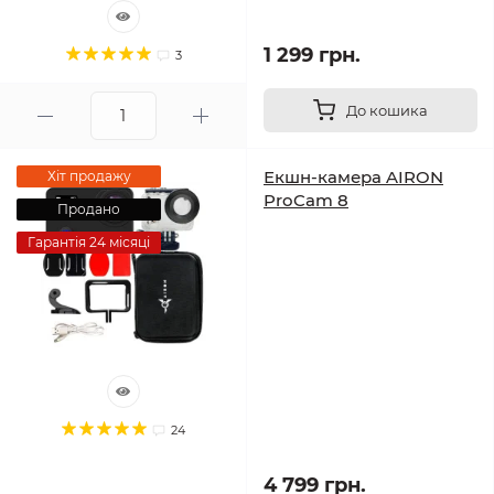
1 299 грн.
3
До кошика
Екшн-камера AIRON
Хіт продажу
ProCam 8
Продано
Гарантія 24 місяці
24
4 799 грн.