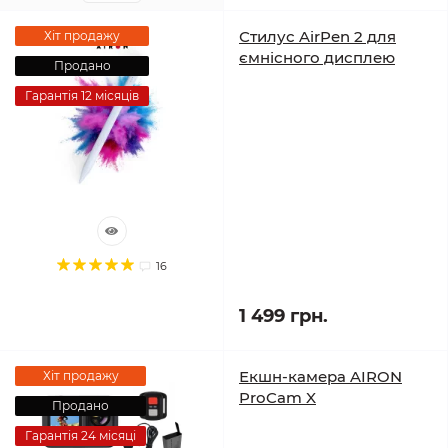
Стилус AirPen 2 для
Хіт продажу
ємнісного дисплею
Продано
Гарантія 12 місяців
16
1 499 грн.
Екшн-камера AIRON
Хіт продажу
ProCam X
Продано
Гарантія 24 місяці