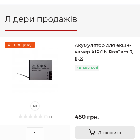
Лідери продажів
Акумулятор для екшн-
Хіт продажу
камер AIRON ProCam 7,
8, X
в наявності
450 грн.
0
До кошика