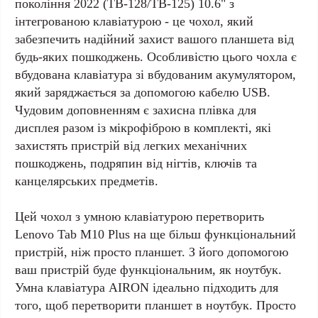
поколін
ня 2022
(TB-128/TB-125)
10.6" з
і
нтегрованою клавіатурою
- це чохол, який
забезпечить надійний захист вашого планшета від
будь-яких пошкоджень. Особливістю цього чохла є
вбудована клавіатура зі вбудованим акумулятором,
який заряджається за допомогою кабелю USB.
Чудовим доповненням є захисна плівка для
дисплея разом із мікрофіброю в комплекті, які
захистять пристрій від легких механічних
пошкоджень, подряпин від нігтів, ключів та
канцелярських предметів.
Цей чохол з умною клавіатурою перетворить
Lenovo Tab M10 Plus на ще більш функціональний
пристрій, ніж просто планшет. З його допомогою
ваш пристрій буде функціональним, як ноутбук.
Умна клавіатура AIRON ідеально підходить для
того, щоб перетворити планшет в ноутбук. Просто