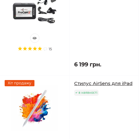
15
6 199 грн.
Стилус AirSens для iPad
Хіт продажу
в наявності