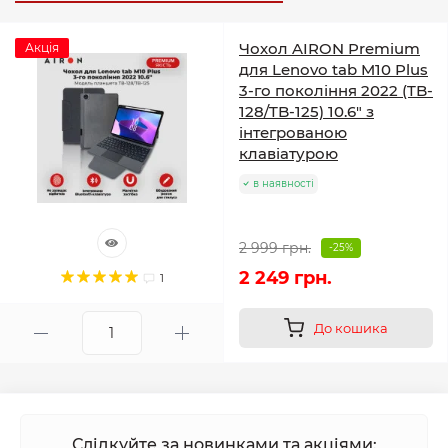
Чохол AIRON Premium
Акція
для Lenovo tab M10 Plus
3-го покоління 2022 (TB-
128/TB-125) 10.6" з
інтегрованою
клавіатурою
в наявності
2 999 грн.
-25%
2 249 грн.
1
До кошика
Слідкуйте за новинками та акціями: