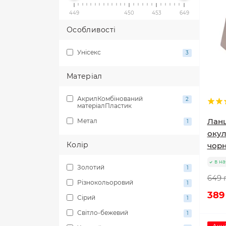
449
450
453
649
Особливості
Унісекс
3
Матеріал
АкрилКомбінований
2
матеріалПластик
Ланц
Метал
1
окул
Колір
чор
в на
Золотий
1
649 
Різнокольоровий
1
389
Сірий
1
Світло-бежевий
1