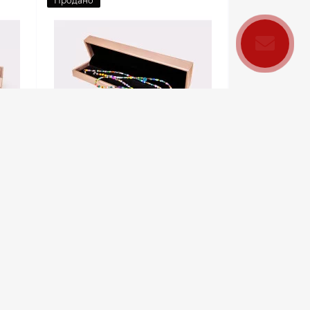
Продано
0
ON
Ланцюг для окулярів AIRON
EYE CARE різнокольоровий
Немає в наявності
449 грн.