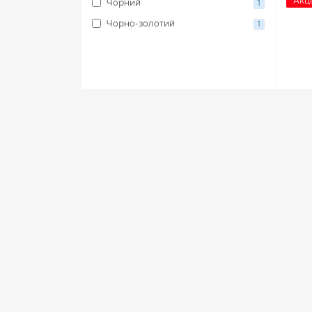
Акці
Чорний
1
Чорно-золотий
1
Ланц
EYE 
в на
449 
269