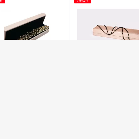
я
Акція
10
10
юг для окулярів AIRON
Ланцюг для окулярів AIR
CARE золотий
EYE CARE чорний
явності
в наявності
грн.
449 грн.
-40%
-40%
 грн.
269 грн.