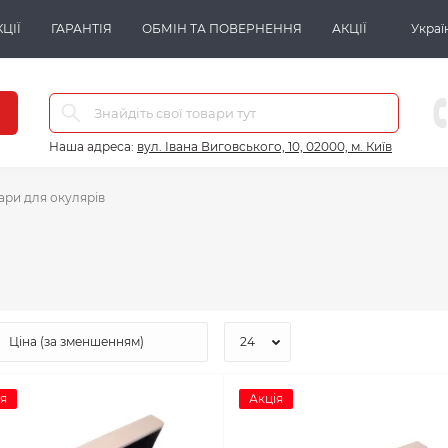
ЦІЇ
ГАРАНТІЯ
ОБМІН ТА ПОВЕРНЕННЯ
АКЦІЇ
Украї
Наша адреса:
вул. Івана Виговського, 10, 02000, м. Київ
ари для окулярів
я
Акція