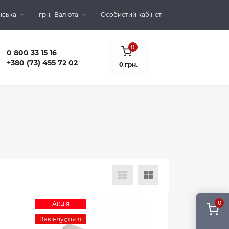
нська
грн.
Валюта
Особистий кабінет
0
0 800 33 15 16
+380 (73) 455 72 02
0 грн.
0
Акція
Закінчується