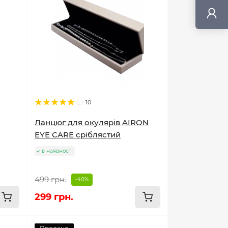
10
Ланцюг для окулярів AIRON
EYE CARE сріблястий
в наявності
499 грн.
-40%
299 грн.