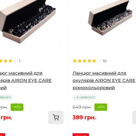
1
10
юг масивний для
Ланцюг масивний для
ярів AIRON EYE CARE
окулярів AIRON EYE CARE
ний
різнокольоровий
явності
в наявності
грн.
649 грн.
-40%
-40%
 грн.
389 грн.