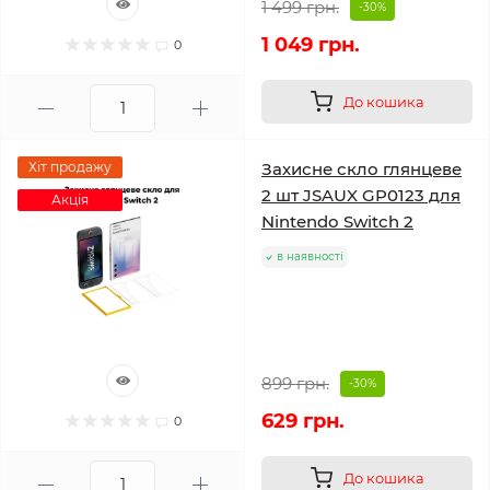
1 499 грн.
-30%
1 049 грн.
0
До кошика
Хіт продажу
Захисне скло глянцеве
2 шт JSAUX GP0123 для
Акція
Nintendo Switch 2
в наявності
899 грн.
-30%
629 грн.
0
До кошика