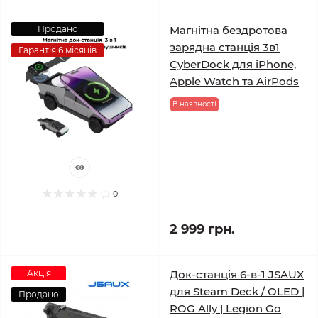
Продано
Магнітна бездротова
зарядна станція 3в1
Гарантія 6 місяців
CyberDock для iPhone,
Apple Watch та AirPods
В наявності
0
2 999 грн.
Акція
Док-станція 6-в-1 JSAUX
для Steam Deck / OLED |
Продано
ROG Ally | Legion Go