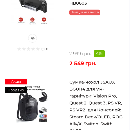
HB0603
Немає в наявності
0
2 999 грн.
-15%
2 549 грн.
Акція
Сумка-чохол JSAUX
BG0114 для VR-
Продано
гарнітури: Vision Pro,
Quest 2, Quest 3, PS VR,
PS VR2 |для Консолей:
Steam Deck/OLED, ROG
Ally/X, Switch, Swith