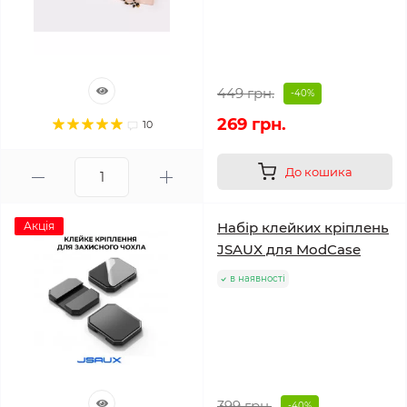
449 грн.
-40%
269 грн.
10
До кошика
Акція
Набір клейких кріплень
JSAUX для ModCase
в наявності
399 грн.
-40%