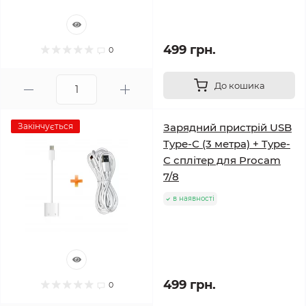
499 грн.
0
До кошика
Закінчується
Зарядний пристрій USB
Type-C (3 метра) + Type-
C сплітер для Procam
7/8
в наявності
499 грн.
0