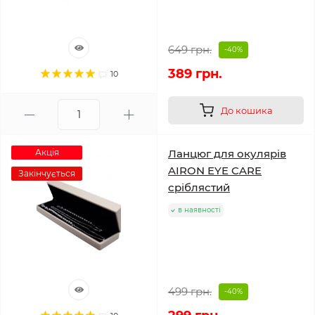
649 грн.
-40%
389 грн.
10
До кошика
Акція
Ланцюг для окулярів
AIRON EYE CARE
Закінчується
сріблястий
в наявності
499 грн.
-40%