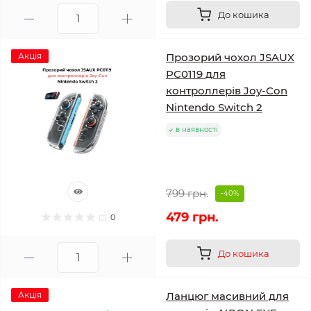
До кошика
Акція
Прозорий чохол JSAUX
PC0119 для
контроллерів Joy-Con
Nintendo Switch 2
в наявності
799 грн.
-40%
479 грн.
0
До кошика
Акція
Ланцюг масивний для