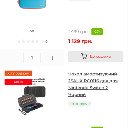
1 499 грн.
-25%
1 129 грн.
0
До кошика
Хіт продажу
Чохол амортизуючий
JSAUX PC0116 для для
Акція
Nintendo Switch 2
Чорний
в наявності