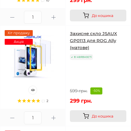
299 грн.
10
До кошика
Хіт продажу
Захисне скло JSAUX
GP0113 для ROG Ally
Акція
(матове)
в наявності
599 грн.
-50%
299 грн.
2
До кошика