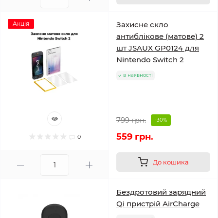
Акція
Захисне скло
антиблікове (матове) 2
шт JSAUX GP0124 для
Nintendo Switch 2
в наявності
799 грн.
-30%
559 грн.
0
До кошика
Бездротовий зарядний
Qi пристрій AirCharge