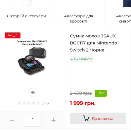
Ліхтарі й аксесуари
Аксесуари для
Аксесу
здоров'я
смарт
Акція
Сумка-чохол JSAUX
BG0117 для Nintendo
Switch 2 Чорна
в наявності
2 499 грн.
-20%
1 999 грн.
0
До кошика