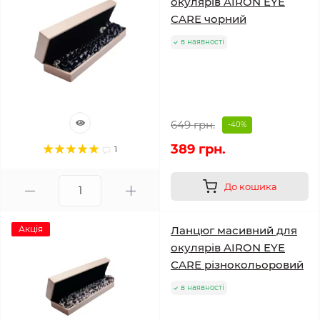
окулярів AIRON EYE
CARE чорний
в наявності
649 грн.
-40%
389 грн.
1
До кошика
Акція
Ланцюг масивний для
окулярів AIRON EYE
CARE різнокольоровий
в наявності