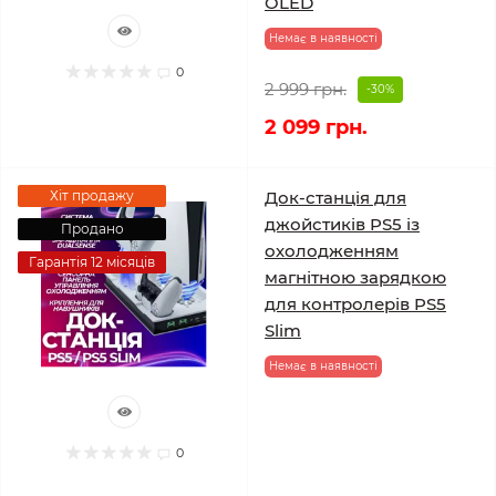
OLED
Немає в наявності
0
2 999 грн.
-30%
2 099 грн.
Хіт продажу
Док-станція для
джойстиків PS5 із
Продано
охолодженням
Гарантія 12 місяців
магнітною зарядкою
для контролерів PS5
Slim
Немає в наявності
0