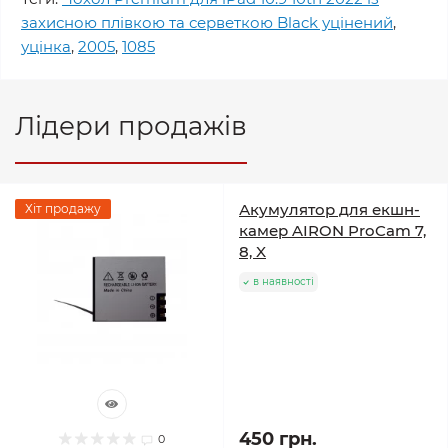
захисною плівкою та серветкою Black уцінений
,
уцінка
,
2005
,
1085
Лідери продажів
Акумулятор для екшн-
Хіт продажу
камер AIRON ProCam 7,
8, X
в наявності
450 грн.
0