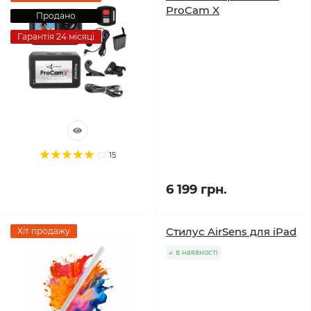
ProCam X
Продано
Гарантія 24 місяці
15
6 199 грн.
Стилус AirSens для iPad
Хіт продажу
в наявності