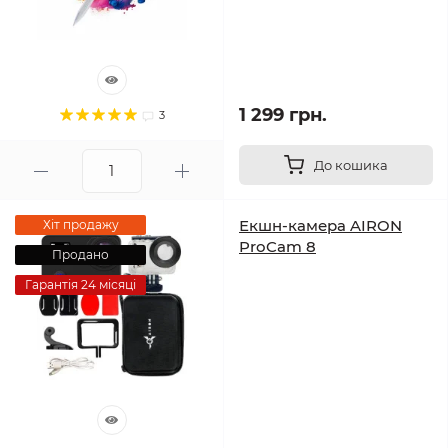
1 299 грн.
3
До кошика
Екшн-камера AIRON
Хіт продажу
ProCam 8
Продано
Гарантія 24 місяці