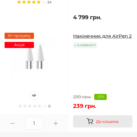
24
4 799 грн.
Накінечник для AirPen 2
Хіт продажу
Акція
в наявності
299 грн.
-20%
239 грн.
0
До кошика