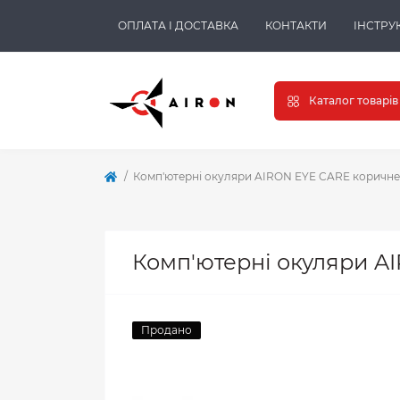
ОПЛАТА І ДОСТАВКА
КОНТАКТИ
ІНСТРУК
Каталог товарів
Комп'ютерні окуляри AIRON EYE CARE коричне
Комп'ютерні окуляри A
Продано