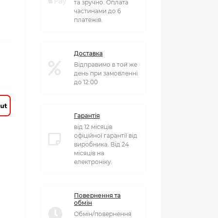
та зручно. Оплата
частинами до 6
платежів.
Доставка
Відправимо в той же
день при замовленні
до 12:00
Гарантія
від 12 місяців
офіційної гарантії від
виробника. Від 24
місяців на
електроніку.
Повернення та
обмін
Обмін/повернення