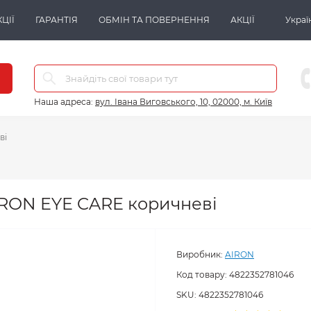
ЦІЇ
ГАРАНТІЯ
ОБМІН ТА ПОВЕРНЕННЯ
АКЦІЇ
Украї
Наша адреса:
вул. Івана Виговського, 10, 02000, м. Київ
ві
IRON EYE CARE коричневі
Виробник:
AIRON
Код товару:
4822352781046
SKU:
4822352781046