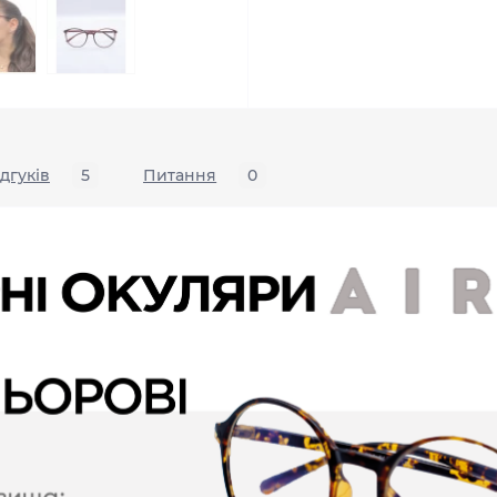
ідгуків
5
Питання
0