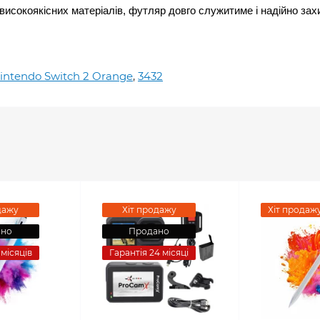
 високоякісних матеріалів, футляр довго служитиме і надійно з
intendo Switch 2 Orange
,
3432
дажу
Хіт продажу
Хіт продаж
ано
Продано
 місяців
Гарантія 24 місяці