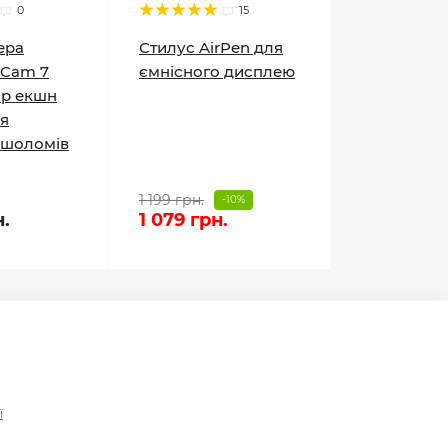
0
15
ера
Стилус AirPen для
oCam 7
ємнісного дисплею
ір екшн
я
 шоломів
1 199 грн.
-10%
н.
1 079 грн.
ї