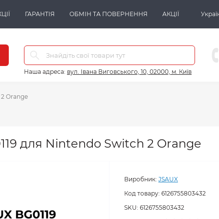
ЦІЇ
ГАРАНТІЯ
ОБМІН ТА ПОВЕРНЕННЯ
АКЦІЇ
Украї
Наша адреса:
вул. Івана Виговського, 10, 02000, м. Київ
 2 Orange
19 для Nintendo Switch 2 Orange
Виробник:
JSAUX
Код товару:
6126755803432
SKU:
6126755803432