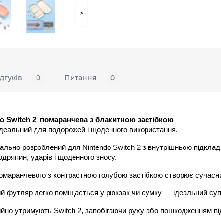
>
ідгуків
0
Питання
0
 Switch 2, помаранчева з блакитною застібкою
 ідеальний для подорожей і щоденного використання.
іально розроблений для Nintendo Switch 2 з внутрішньою підклад
одряпин, ударів і щоденного зносу.
омаранчевого з контрастною голубою застібкою створює сучасни
ий футляр легко поміщається у рюкзак чи сумку — ідеальний супут
дійно утримують Switch 2, запобігаючи руху або пошкодженням пі