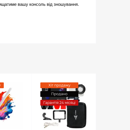
ахищатиме вашу консоль від зношування.
у
Хіт продажу
Продано
Гарантія 24 місяці