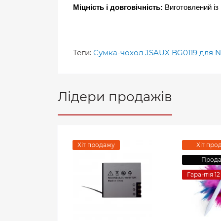
Міцність і довговічність:
 Виготовлений із
Теги:
Сумка-чохол JSAUX BG0119 для N
Лідери продажів
Хіт продажу
Хіт про
Прод
Гарантія 12