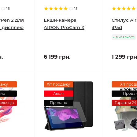
16
15
rPen 2 для
Екшн-камера
Стилус Ai
о дисплею
AIRON ProCam X
iPad
в наявності
н.
6 199 грн.
1 299 грн
дажу
Хіт продажу
Хіт прод
ано
Акція
Прода
 місяців
Продано
Гарантія 24