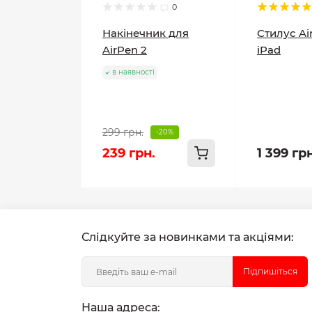
0
Накінечник для
Стилус Ai
AirPen 2
iPad
в наявності
299 грн.
-20%
239 грн.
1 399 гр
Слідкуйте за новинками та акціями:
Підпишіться
Наша адреса: