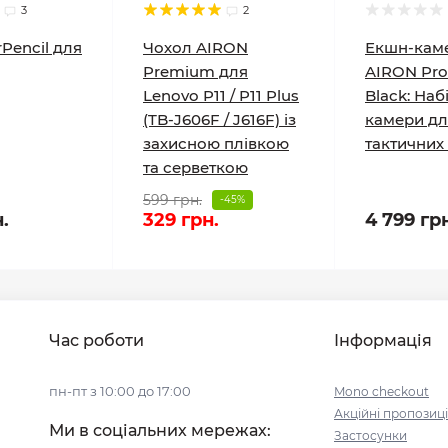
3
2
rPencil для
Чохол AIRON
Екшн-кам
Premium для
AIRON Pr
Lenovo P11 / P11 Plus
Black: Наб
(TB-J606F / J616F) із
камери дл
захисною плівкою
тактичних
та серветкою
599 грн.
-45%
н.
329 грн.
4 799 гр
Час роботи
Інформація
пн-пт з 10:00 до 17:00
Mono checkout
Акційні пропозиці
Ми в соціальних мережах:
Застосунки