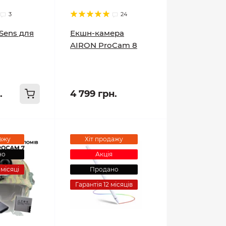
3
24
rSens для
Екшн-камера
AIRON ProCam 8
.
4 799 грн.
ажу
Хіт продажу
но
Акція
 місяці
Продано
Гарантія 12 місяців