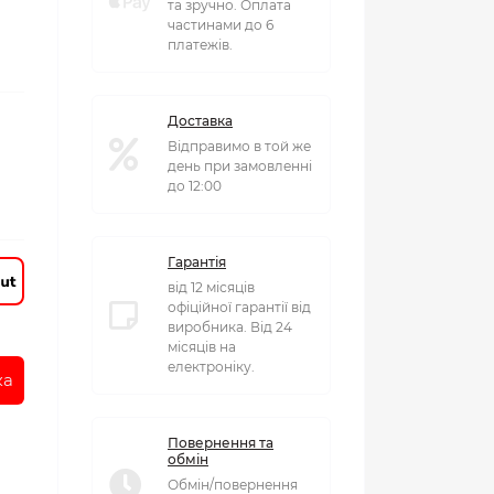
та зручно. Оплата
частинами до 6
платежів.
Доставка
Відправимо в той же
день при замовленні
до 12:00
Гарантія
від 12 місяців
офіційної гарантії від
виробника. Від 24
місяців на
електроніку.
ка
Повернення та
обмін
Обмін/повернення