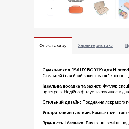
<
Опис товару
Характеристики
В
Сумка-чохол JSAUX BG0119 для Nintendo
Стильний і надійний захист вашої консолі,
Ідеальна посадка та захист:
 Футляр спец
пристрою. Надійно фіксує та захищає від п
Стильний дизайн:
 Поєднання яскравого п
Ультратонкий і легкий:
 Компактний і тонк
Зручність і безпека:
 Внутрішні ремінці на