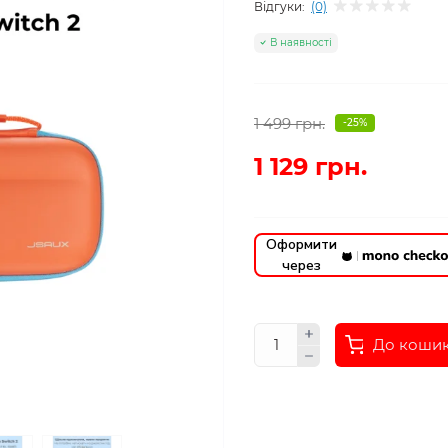
Відгуки:
(0)
В наявності
1 499 грн.
-25%
1 129 грн.
Оформити
через
До коши