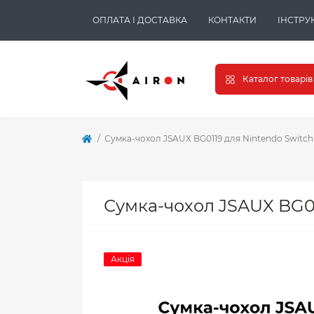
ОПЛАТА І ДОСТАВКА
КОНТАКТИ
ІНСТРУК
Каталог товарів
Сумка-чохол JSAUX BG0119 для Nintendo Switch
Сумка-чохол JSAUX BG01
Акція