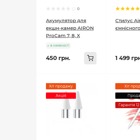
0
Акумулятор для
Стилус Ai
екшн-камер AIRON
ємнісног
ProCam 7, 8, X
в наявності
450 грн.
1 499 гр
Хіт продажу
Хіт про
Акція
Прод
Гарантія 12