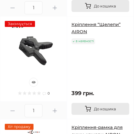
До кошика
Закінчується
Кріплення “Щелепи”
AIRON
в наявності
399 грн.
0
До кошика
Хіт продажу
Кріплення-рамка для