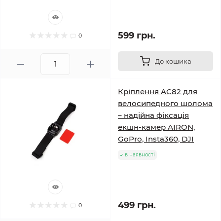
599 грн.
0
До кошика
Кріплення AC82 для
велосипедного шолома
– надійна фіксація
екшн-камер AIRON,
GoPro, Insta360, DJI
в наявності
499 грн.
0