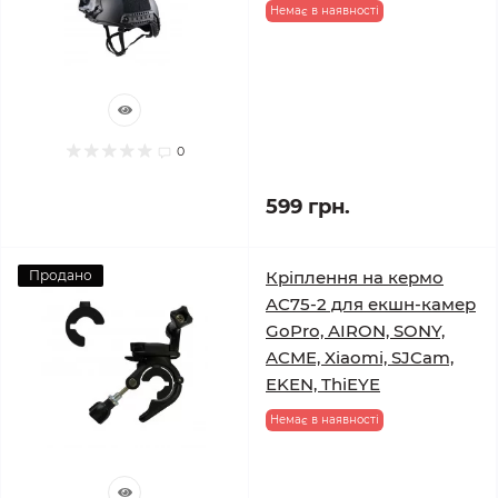
Немає в наявності
0
599 грн.
Продано
Кріплення на кермо
AC75-2 для екшн-камер
GoPro, AIRON, SONY,
ACME, Xiaomi, SJCam,
EKEN, ThiEYE
Немає в наявності