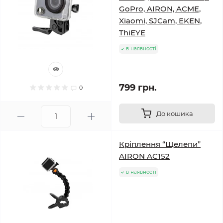
GoPro, AIRON, ACME,
Xiaomi, SJCam, EKEN,
ThiEYE
в наявності
799 грн.
0
До кошика
Кріплення “Щелепи”
AIRON AC152
в наявності