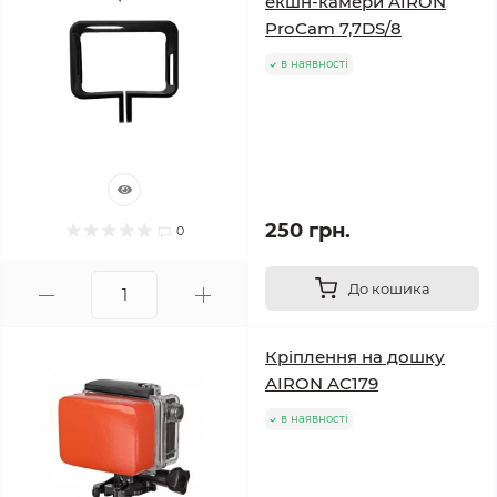
екшн-камери AIRON
ProCam 7,7DS/8
в наявності
250 грн.
0
До кошика
Кріплення на дошку
AIRON AC179
в наявності