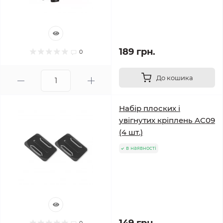
189 грн.
0
До кошика
Набір плоских і
увігнутих кріплень AC09
(4 шт.)
в наявності