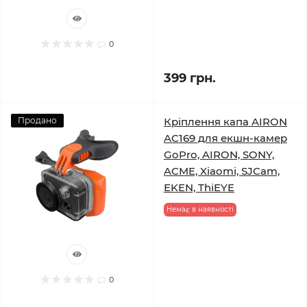
0
399 грн.
Продано
Кріплення капа AIRON
AC169 для екшн-камер
GoPro, AIRON, SONY,
ACME, Xiaomi, SJCam,
EKEN, ThiEYE
Немає в наявності
0