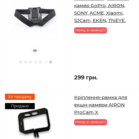
камер GoPro, AIRON,
SONY, ACME, Xiaomi,
SJCam, EKEN, ThiEYE.
Немає в наявності
0
299 грн.
Хіт продажу
Кріплення-рамка для
екшн-камери AIRON
Продано
ProCam X
Немає в наявності