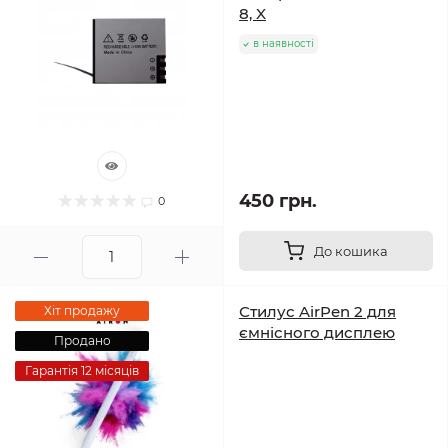
8, X
в наявності
450 грн.
0
До кошика
Стилус AirPen 2 для
Хіт продажу
ємнісного дисплею
Продано
Гарантія 12 місяців