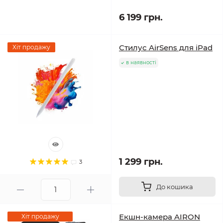
6 199 грн.
Стилус AirSens для iPad
Хіт продажу
в наявності
1 299 грн.
3
До кошика
Екшн-камера AIRON
Хіт продажу