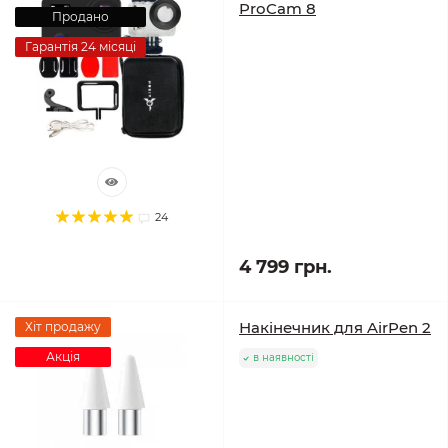
ProCam 8
Продано
Гарантія 24 місяці
24
4 799 грн.
Накінечник для AirPen 2
Хіт продажу
Акція
в наявності