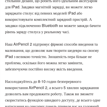
стильний дизайн, що робить його ідеальним аксесуаром
для iPad. Завдяки магнітній зарядці, ви можете легко
заряджати стилус від певних моделей iPad або
використовувати комплектний зарядний пристрій. А
завдяки підключенню Bluetooth ви можете завжди бачити
рівень заряду стилуса у реальному часі.
Наш AirPencil 2 підтримує фірмові способи введення та
малювання, що дозволяє вам творити шедеври на своєму
iPad з великою точністю. Зношеність пера більше не
проблема, оскільки його можна легко замінити,
забезпечуючи постійно високу якість введення.
Насолоджуйтесь до 8-10 годин безперервного
використання AirPencil 2, а всього 5 хвилин заряджання
дозволить вам продовжити роботу. Також ви зможете
скористатись функцією швидкого доступу, де всього одне
натискання на сенсорну панель приведе вас на головний