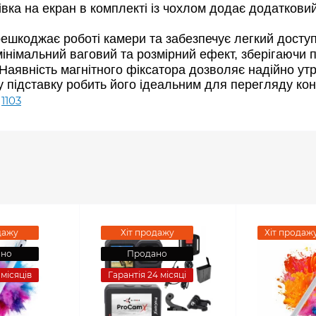
вка на екран в комплекті із чохлом додає додатковий
ешкоджає роботі камери та забезпечує легкий доступ 
мінімальний ваговий та розмірний ефект, зберігаючи п
 Наявність магнітного фіксатора дозволяє надійно ут
у підставку робить його ідеальним для перегляду кон
,
1103
дажу
Хіт продажу
Хіт продаж
ано
Продано
 місяців
Гарантія 24 місяці