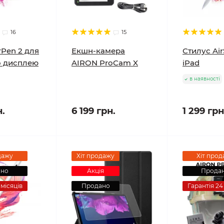
16
15
rPen 2 для
Екшн-камера
Стилус Ai
о дисплею
AIRON ProCam X
iPad
в наявності
н.
6 199 грн.
1 299 грн
дажу
Хіт продажу
Хіт прод
ано
Акція
Прода
 місяців
Продано
Гарантія 24