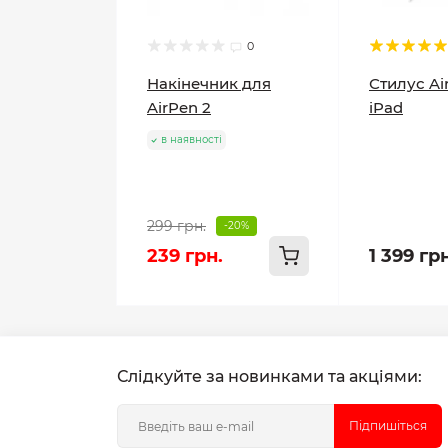
0
Накінечник для
Стилус Ai
AirPen 2
iPad
в наявності
299 грн.
-20%
239 грн.
1 399 гр
Слідкуйте за новинками та акціями:
Підпишіться