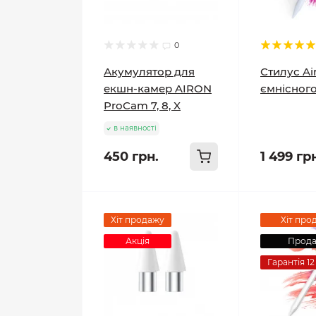
0
Акумулятор для
Стилус Ai
екшн-камер AIRON
ємнісног
ProCam 7, 8, X
в наявності
450 грн.
1 499 гр
Хіт продажу
Хіт про
Акція
Прод
Гарантія 12