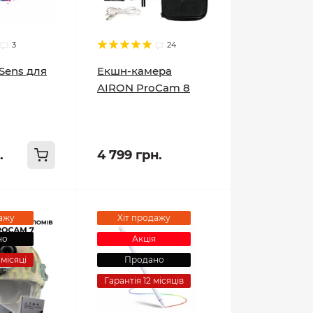
3
24
rSens для
Екшн-камера
AIRON ProCam 8
.
4 799 грн.
ажу
Хіт продажу
но
Акція
 місяці
Продано
Гарантія 12 місяців