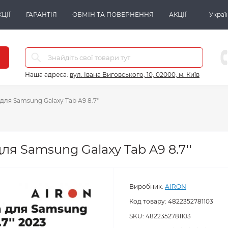
ЦІЇ
ГАРАНТІЯ
ОБМІН ТА ПОВЕРНЕННЯ
АКЦІЇ
Украї
Наша адреса:
вул. Івана Виговського, 10, 02000, м. Київ
я Samsung Galaxy Tab A9 8.7''
я Samsung Galaxy Tab A9 8.7''
Виробник:
AIRON
Код товару:
4822352781103
SKU:
4822352781103