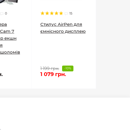
0
15
ера
Стилус AirPen для
oCam 7
ємнісного дисплею
ір екшн
я
 шоломів
1 199 грн.
-10%
н.
1 079 грн.