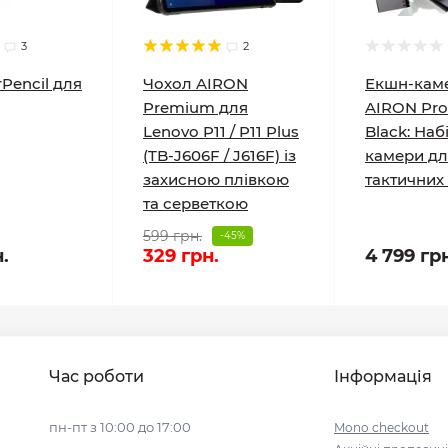
3
2
rPencil для
Чохол AIRON
Екшн-кам
Premium для
AIRON Pr
Lenovo P11 / P11 Plus
Black: Наб
(TB-J606F / J616F) із
камери дл
захисною плівкою
тактичних
та серветкою
599 грн.
-45%
н.
329 грн.
4 799 гр
Час роботи
Інформація
пн-пт з 10:00 до 17:00
Mono checkout