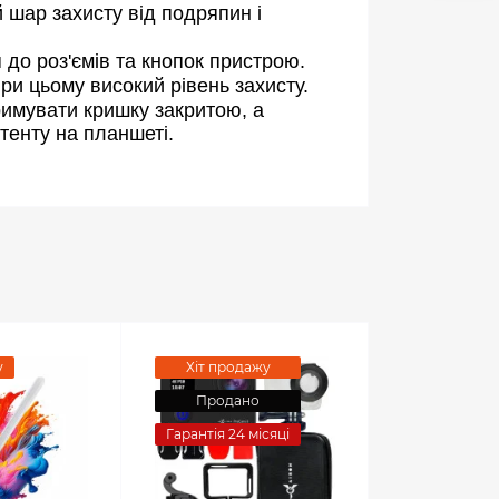
 шар захисту від подряпин і 
до роз'ємів та кнопок пристрою.
ри цьому високий рівень захисту.
римувати кришку закритою, а 
тенту на планшеті.
у
Хіт продажу
Продано
Гарантія 24 місяці