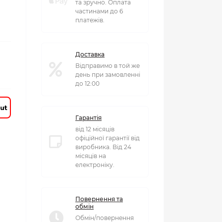
та зручно. Оплата
частинами до 6
платежів.
Доставка
Відправимо в той же
день при замовленні
до 12:00
Гарантія
від 12 місяців
офіційної гарантії від
виробника. Від 24
місяців на
електроніку.
Повернення та
обмін
Обмін/повернення