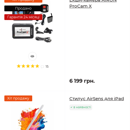
ProCam X
Продано
Гарантія 24 місяці
15
6 199 грн.
Стилус AirSens для iPad
Хіт продажу
в наявності