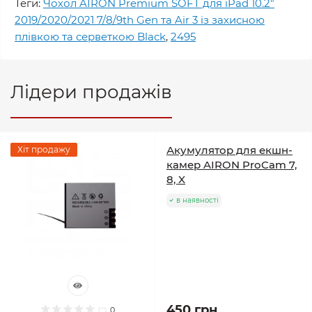
Теги:
Чохол AIRON Premium SOFT для iPad 10.2"
2019/2020/2021 7/8/9th Gen та Air 3 із захисною
плівкою та серветкою Black
,
2495
Лідери продажів
Акумулятор для екшн-
Хіт продажу
камер AIRON ProCam 7,
8, X
в наявності
450 грн.
0