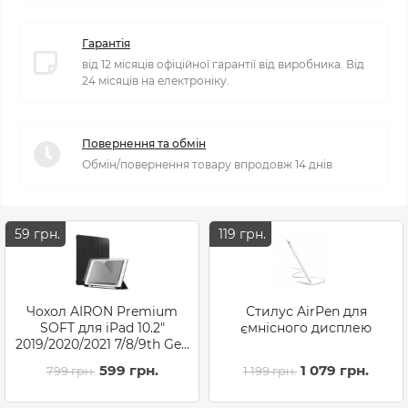
Гарантія
від 12 місяців офіційної гарантії від виробника. Від
24 місяців на електроніку.
Повернення та обмін
Обмін/повернення товару впродовж 14 днів
59 грн.
119 грн.
Чохол AIRON Premium
Стилус AirPen для
SOFT для iPad 10.2"
ємнісного дисплею
2019/2020/2021 7/8/9th Gen
та Air 3 із захисною
599 грн.
1 079 грн.
799 грн.
1 199 грн.
плівкою та серветкою