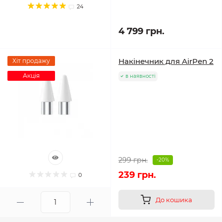
24
4 799 грн.
Накінечник для AirPen 2
Хіт продажу
Акція
в наявності
299 грн.
-20%
239 грн.
0
До кошика