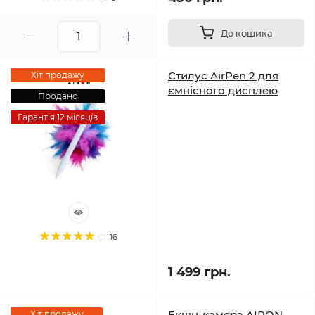
До кошика
Стилус AirPen 2 для
Хіт продажу
ємнісного дисплею
Продано
Гарантія 12 місяців
16
1 499 грн.
Екшн-камера AIRON
Хіт продажу