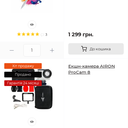
1 299 грн.
3
До кошика
Екшн-камера AIRON
Хіт продажу
ProCam 8
Продано
Гарантія 24 місяці