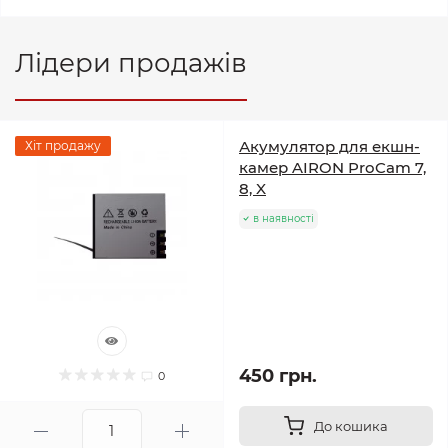
Лідери продажів
Акумулятор для екшн-
Хіт продажу
камер AIRON ProCam 7,
8, X
в наявності
450 грн.
0
До кошика