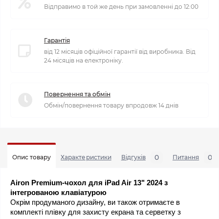
Відправимо в той же день при замовленні до 12:00
Гарантія
від 12 місяців офіційної гарантії від виробника. Від
24 місяців на електроніку.
Повернення та обмін
Обмін/повернення товару впродовж 14 днів
0
0
Опис товару
Характеристики
Відгуків
Питання
Airon Premium-чохол для iPad Air 13" 2024 з 
інтегрованою клавіатурою
Окрім продуманого дизайну, ви також отримаєте в 
комплекті плівку для захисту екрана та серветку з 