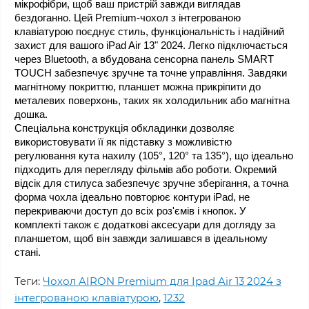
мікрофібри, щоб ваш пристрій завжди виглядав 
бездоганно. Цей Premium-чохол з інтегрованою 
клавіатурою поєднує стиль, функціональність і надійний 
захист для вашого iPad Air 13" 2024. Легко підключається 
через Bluetooth, а вбудована сенсорна панель SMART 
TOUCH забезпечує зручне та точне управління. Завдяки 
магнітному покриттю, планшет можна прикріпити до 
металевих поверхонь, таких як холодильник або магнітна 
дошка.
Спеціальна конструкція обкладинки дозволяє 
використовувати її як підставку з можливістю 
регулювання кута нахилу (105°, 120° та 135°), що ідеально 
підходить для перегляду фільмів або роботи. Окремий 
відсік для стилуса забезпечує зручне зберігання, а точна 
форма чохла ідеально повторює контури iPad, не 
перекриваючи доступ до всіх роз'ємів і кнопок. У 
комплекті також є додаткові аксесуари для догляду за 
планшетом, щоб він завжди залишався в ідеальному 
стані.
Теги:
Чохол AIRON Premium для Ipad Air 13 2024 з
інтегрованою клавіатурою
,
1232