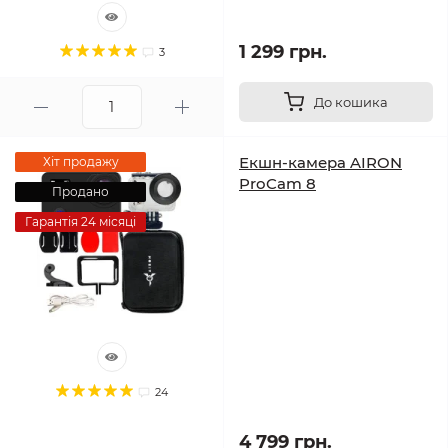
1 299 грн.
3
До кошика
Екшн-камера AIRON
Хіт продажу
ProCam 8
Продано
Гарантія 24 місяці
24
4 799 грн.