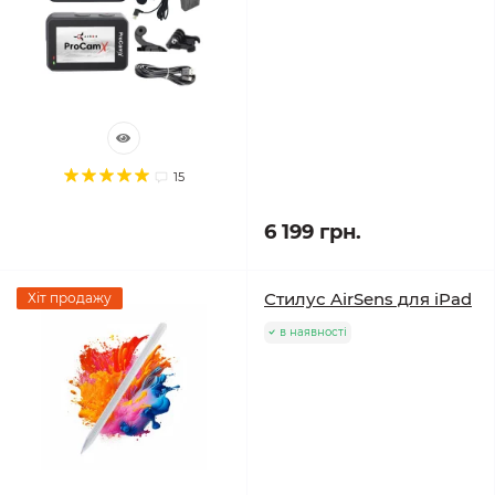
15
6 199 грн.
Стилус AirSens для iPad
Хіт продажу
в наявності