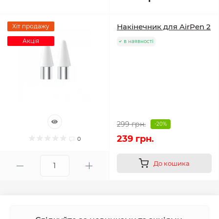
Накінечник для AirPen 2
Хіт продажу
Акція
в наявності
299 грн.
-20%
239 грн.
0
До кошика