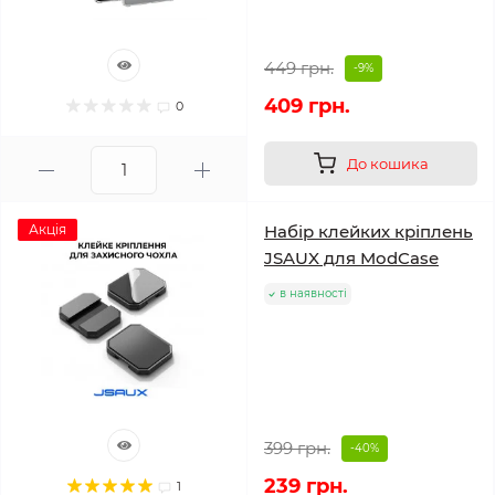
449 грн.
-9%
409 грн.
0
До кошика
Акція
Набір клейких кріплень
JSAUX для ModCase
в наявності
399 грн.
-40%
239 грн.
1