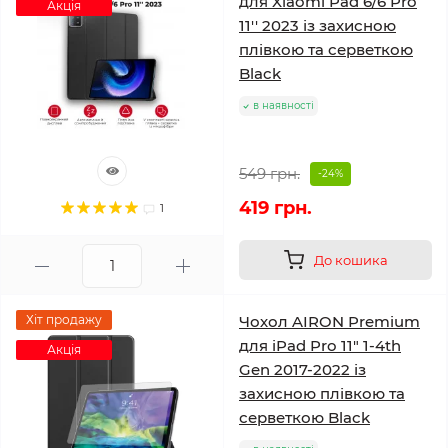
для Xiaomi Pad 6/6 Pro
Акція
11'' 2023 із захисною
плівкою та серветкою
Black
в наявності
549 грн.
-24%
419 грн.
1
До кошика
Хіт продажу
Чохол AIRON Premium
для iPad Pro 11" 1-4th
Акція
Gen 2017-2022 із
захисною плівкою та
серветкою Black