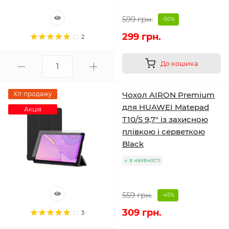
599 грн.
-50%
299 грн.
2
До кошика
Хіт продажу
Чохол AIRON Premium
для HUAWEI Matepad
Акція
T10/S 9,7" із захисною
плівкою і серветкою
Black
в наявності
559 грн.
-45%
309 грн.
3