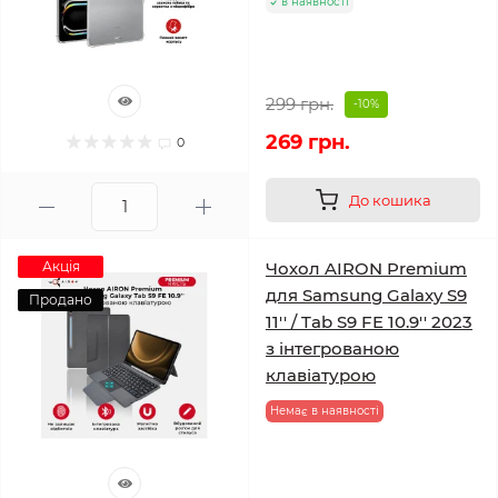
в наявності
299 грн.
-10%
269 грн.
0
До кошика
Акція
Чохол AIRON Premium
для Samsung Galaxy S9
Продано
11'' / Tab S9 FE 10.9'' 2023
з інтегрованою
клавіатурою
Немає в наявності