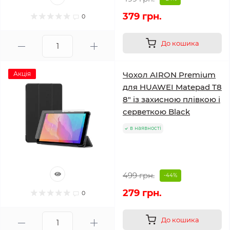
379 грн.
0
До кошика
Акція
Чохол AIRON Premium
для HUAWEI Matepad T8
8" із захисною плівкою і
серветкою Black
в наявності
499 грн.
-44%
279 грн.
0
До кошика