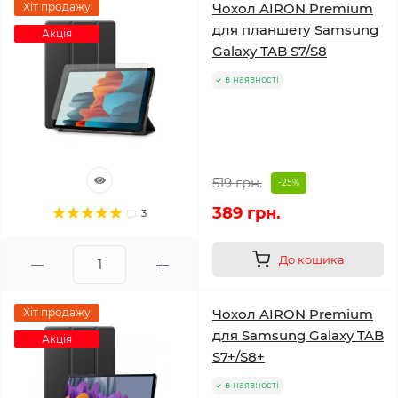
Хіт продажу
Чохол AIRON Premium
для планшету Samsung
Акція
Galaxy TAB S7/S8
в наявності
519 грн.
-25%
389 грн.
3
До кошика
Хіт продажу
Чохол AIRON Premium
для Samsung Galaxy TAB
Акція
S7+/S8+
в наявності