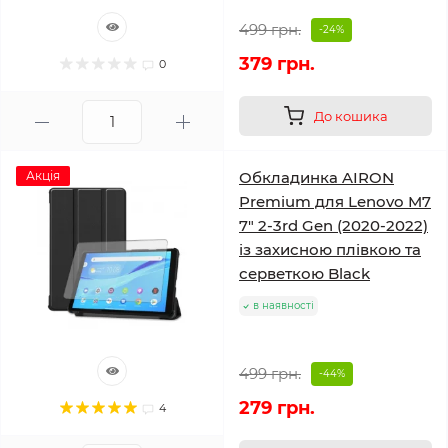
499 грн.
-24%
379 грн.
0
До кошика
Акція
Обкладинка AIRON
Premium для Lenovo M7
7" 2-3rd Gen (2020-2022)
із захисною плівкою та
серветкою Black
в наявності
499 грн.
-44%
279 грн.
4