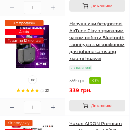
До кошика
Хіт продажу
Навушники бездротові
AirTune Play з тривалим
Акція
часом роботи Bluetooth
Гарантія 12 місяців
гарнітура з мікрофоном
для iphone samsung
xiaomi huawei
в наявності
559 грн.
-39%
339 грн.
23
До кошика
Хіт продажу
Чохол AIRON Premium