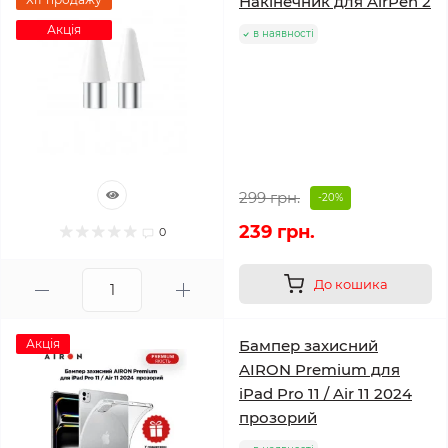
Накінечник для AirPen 2
Акція
в наявності
299 грн.
-20%
239 грн.
0
До кошика
Акція
Бампер захисний
AIRON Premium для
iPad Pro 11 / Air 11 2024
прозорий