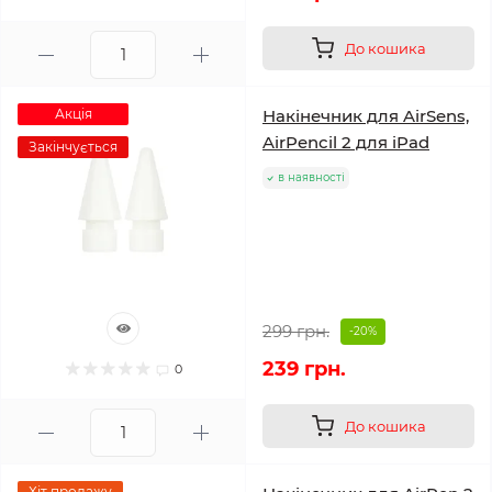
До кошика
Акція
Накінечник для AirSens,
AirPencil 2 для iPad
Закінчується
в наявності
299 грн.
-20%
239 грн.
0
До кошика
Хіт продажу