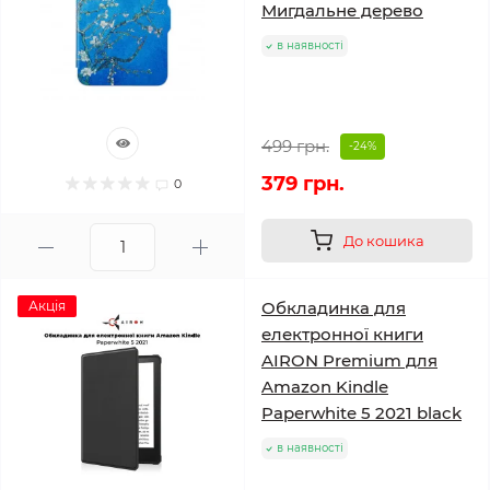
Мигдальне дерево
в наявності
499 грн.
-24%
379 грн.
0
До кошика
Акція
Обкладинка для
електронної книги
AIRON Premium для
Amazon Kindle
Paperwhite 5 2021 black
в наявності