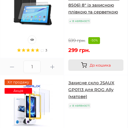
8506) 8" із захисною
плівкою та серветкою
в наявності
599 грн.
-50%
299 грн.
3
До кошика
Хіт продажу
Захисне скло JSAUX
GP0113 для ROG Ally
Акція
(матове)
в наявності