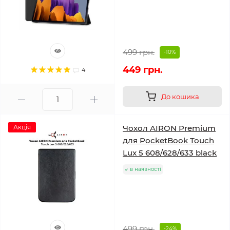
499 грн.
-10%
449 грн.
4
До кошика
Акція
Чохол AIRON Premium
для PocketBook Touch
Lux 5 608/628/633 black
в наявності
499 грн.
-24%