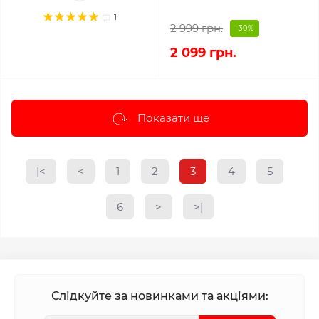
1
2 999 грн.
-30%
2 099 грн.
Показати ще
|<
<
1
2
3
4
5
6
>
>|
Слідкуйте за новинками та акціями: