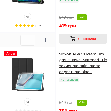
в наявності
549 грн.
-24%
419 грн.
7
До кошика
Акція
Чохол AIRON Premium
для Huawei Matepad 11 із
захисною плівкою та
серветкою Black
в наявності
549 грн.
-35%