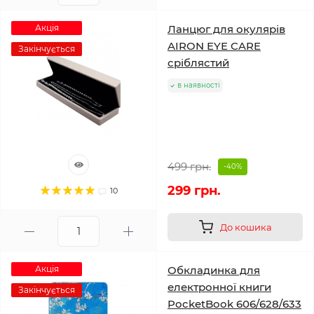
Акція
Ланцюг для окулярів
AIRON EYE CARE
Закінчується
сріблястий
в наявності
499 грн.
-40%
299 грн.
10
До кошика
Акція
Обкладинка для
електронної книги
Закінчується
PocketBook 606/628/633